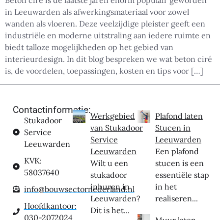
Beton ciré is de laatste jaren enorm populair geworden
in Leeuwarden als afwerkingsmateriaal voor zowel
wanden als vloeren. Deze veelzijdige pleister geeft een
industriële en moderne uitstraling aan iedere ruimte en
biedt talloze mogelijkheden op het gebied van
interieurdesign. In dit blog bespreken we wat beton ciré
is, de voordelen, toepassingen, kosten en tips voor […]
Contactinformatie:
Werkgebied
Plafond laten
Stukadoor
van Stukadoor
Stucen in
Service
Service
Leeuwarden
Leeuwarden
Leeuwarden
Een plafond
KVK:
Wilt u een
stucen is een
58037640
stukadoor
essentiële stap
inhuren in
in het
info@bouwsectornederland.nl
Leeuwarden?
realiseren...
Hoofdkantoor:
Dit is het...
030-2072024
Muur laten