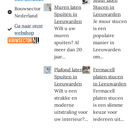
Muren laten
Stucen in
Bouwsector
Spuiten in
Leeuwarden
Nederland
Leeuwarden
Je muur stucen
Ga naar onze
Wilt u uw
is een
webshop
muren
populaire
spuiten? Al
manier in
meer dan 20
Leeuwarden
jaar...
om...
Plafond laten
Fermacell
Spuiten in
platen stucen
Leeuwarden
in Leeuwarden
Wilt u een
Fermacell
strakke en
platen stucen
moderne
is een slimme
uitstraling voor
keuze voor
uw interieur?...
iedereen uit...