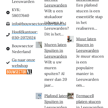
Leeuwarden
Leeuwarden
Een plafond
KVK:
Wilt u een
stucen is een
58037640
stukadoor
essentiële stap
inhuren in
in het
info@bouwsectornederland.nl
Leeuwarden?
realiseren...
Hoofdkantoor:
Dit is het...
030-2072024
Muur laten
Muren laten
Stucen in
Bouwsector
Spuiten in
Leeuwarden
Nederland
Leeuwarden
Je muur stucen
Ga naar onze
Wilt u uw
is een
webshop
muren
populaire
spuiten? Al
manier in
meer dan 20
Leeuwarden
jaar...
om...
Plafond laten
Fermacell
Spuiten in
platen stucen
Leeuwarden
in Leeuwarden