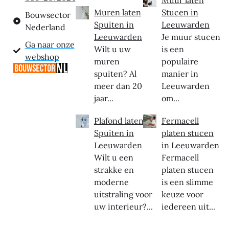
Muren laten
Stucen in
Bouwsector
Spuiten in
Leeuwarden
Nederland
Leeuwarden
Je muur stucen
Ga naar onze
Wilt u uw
is een
webshop
muren
populaire
spuiten? Al
manier in
meer dan 20
Leeuwarden
jaar...
om...
Plafond laten
Fermacell
Spuiten in
platen stucen
Leeuwarden
in Leeuwarden
Wilt u een
Fermacell
strakke en
platen stucen
moderne
is een slimme
uitstraling voor
keuze voor
uw interieur?...
iedereen uit...