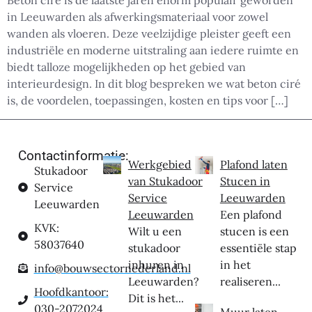
Beton ciré is de laatste jaren enorm populair geworden
in Leeuwarden als afwerkingsmateriaal voor zowel
wanden als vloeren. Deze veelzijdige pleister geeft een
industriële en moderne uitstraling aan iedere ruimte en
biedt talloze mogelijkheden op het gebied van
interieurdesign. In dit blog bespreken we wat beton ciré
is, de voordelen, toepassingen, kosten en tips voor […]
Contactinformatie:
Werkgebied
Plafond laten
Stukadoor
van Stukadoor
Stucen in
Service
Service
Leeuwarden
Leeuwarden
Leeuwarden
Een plafond
KVK:
Wilt u een
stucen is een
58037640
stukadoor
essentiële stap
inhuren in
in het
info@bouwsectornederland.nl
Leeuwarden?
realiseren...
Hoofdkantoor:
Dit is het...
030-2072024
Muur laten