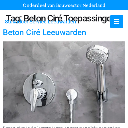
Onderdeel van Bouwsector Nederland
Tag:
Beton Ciré Toepassingen
Stukadoor Service Leeuwarden
Beton Ciré Leeuwarden