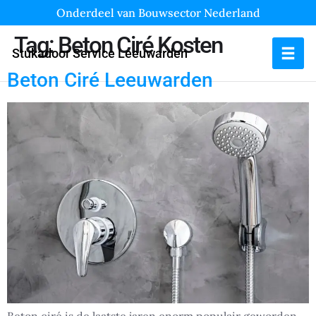
Onderdeel van Bouwsector Nederland
Tag:
Beton Ciré Kosten
Stukadoor Service Leeuwarden
Beton Ciré Leeuwarden