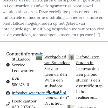
Beton ciré is de laatste jaren enorm populair geworden
in Leeuwarden als afwerkingsmateriaal voor zowel
wanden als vloeren. Deze veelzijdige pleister geeft een
industriële en moderne uitstraling aan iedere ruimte en
biedt talloze mogelijkheden op het gebied van
interieurdesign. In dit blog bespreken we wat beton ciré
is, de voordelen, toepassingen, kosten en tips voor […]
Contactinformatie:
Werkgebied
Plafond laten
Stukadoor
van Stukadoor
Stucen in
Service
Service
Leeuwarden
Leeuwarden
Leeuwarden
Een plafond
KVK:
Wilt u een
stucen is een
58037640
stukadoor
essentiële stap
inhuren in
in het
info@bouwsectornederland.nl
Leeuwarden?
realiseren...
Hoofdkantoor:
Dit is het...
030-2072024
Muur laten