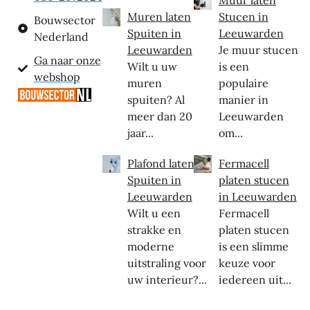
Muren laten
Stucen in
Bouwsector
Spuiten in
Leeuwarden
Nederland
Leeuwarden
Je muur stucen
Ga naar onze
Wilt u uw
is een
webshop
muren
populaire
spuiten? Al
manier in
meer dan 20
Leeuwarden
jaar...
om...
Plafond laten
Fermacell
Spuiten in
platen stucen
Leeuwarden
in Leeuwarden
Wilt u een
Fermacell
strakke en
platen stucen
moderne
is een slimme
uitstraling voor
keuze voor
uw interieur?...
iedereen uit...