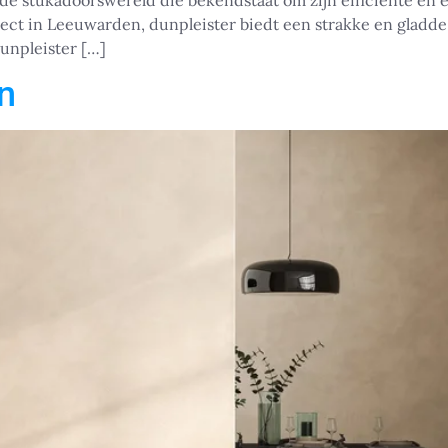
de stukadoorswereld die bekendstaat om zijn efficiënte en e
ct in Leeuwarden, dunpleister biedt een strakke en gladde a
dunpleister […]
n