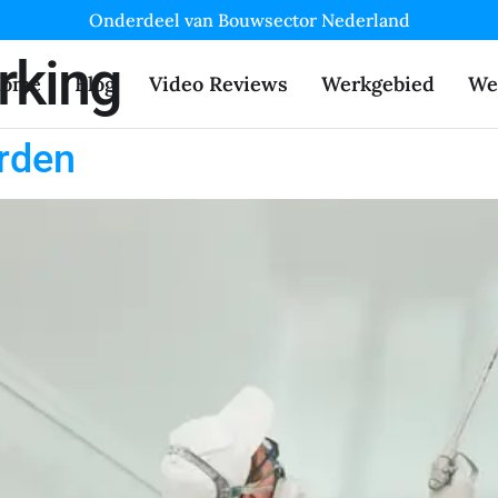
Onderdeel van Bouwsector Nederland
rking
ome
Blog
Video Reviews
Werkgebied
We
rden