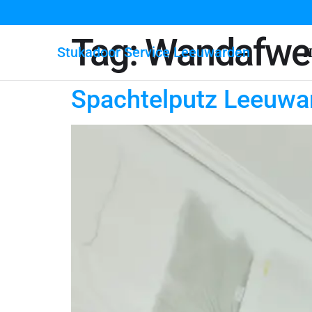
Tag:
Wandafwe
Stukadoor Service Leeuwarden
H
Spachtelputz Leeuwa