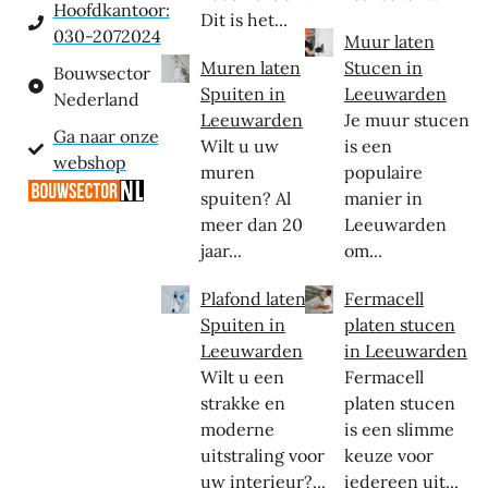
Hoofdkantoor:
Dit is het...
030-2072024
Muur laten
Muren laten
Stucen in
Bouwsector
Spuiten in
Leeuwarden
Nederland
Leeuwarden
Je muur stucen
Ga naar onze
Wilt u uw
is een
webshop
muren
populaire
spuiten? Al
manier in
meer dan 20
Leeuwarden
jaar...
om...
Plafond laten
Fermacell
Spuiten in
platen stucen
Leeuwarden
in Leeuwarden
Wilt u een
Fermacell
strakke en
platen stucen
moderne
is een slimme
uitstraling voor
keuze voor
uw interieur?...
iedereen uit...