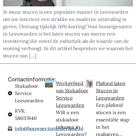
Je muur stucen is een populaire manier in Leeuwarden
om uw interieur een strakke en moderne uitstraling te
geven. Ontvang tijdelijk 10% korting! Voor huiseigenaren
in Leeuwarden is het laten stucen van muren een
investering die zowel de esthetiek als de waarde van de
woning verhoogt. In dit artikel bespreken we waarom het
stucen van […]
Contactinformatie:
Werkgebied
Plafond laten
Stukadoor
van Stukadoor
Stucen in
Service
Service
Leeuwarden
Leeuwarden
Leeuwarden
Een plafond
KVK:
Wilt u een
stucen is een
58037640
stukadoor
essentiële stap
inhuren in
in het
info@bouwsectornederland.nl
Leeuwarden?
realiseren...