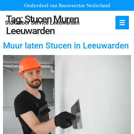
Onderdeel van Bouwsector Nederland
Tag:
Stucen Muren
Stukadoor Service Leeuwarden
Leeuwarden
Muur laten Stucen in Leeuwarden