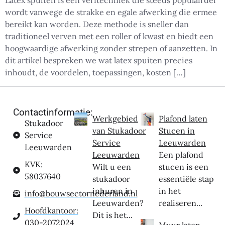
Latex spuiten is een verftechniek die steeds populairder
wordt vanwege de strakke en egale afwerking die ermee
bereikt kan worden. Deze methode is sneller dan
traditioneel verven met een roller of kwast en biedt een
hoogwaardige afwerking zonder strepen of aanzetten. In
dit artikel bespreken we wat latex spuiten precies
inhoudt, de voordelen, toepassingen, kosten […]
Contactinformatie:
Werkgebied
Plafond laten
Stukadoor
van Stukadoor
Stucen in
Service
Service
Leeuwarden
Leeuwarden
Leeuwarden
Een plafond
KVK:
Wilt u een
stucen is een
58037640
stukadoor
essentiële stap
inhuren in
in het
info@bouwsectornederland.nl
Leeuwarden?
realiseren...
Hoofdkantoor:
Dit is het...
030-2072024
Muur laten