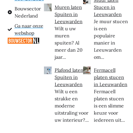
Muren laten
Stucen in
Bouwsector
Spuiten in
Leeuwarden
Nederland
Leeuwarden
Je muur stucen
Ga naar onze
Wilt u uw
is een
webshop
muren
populaire
spuiten? Al
manier in
meer dan 20
Leeuwarden
jaar...
om...
Plafond laten
Fermacell
Spuiten in
platen stucen
Leeuwarden
in Leeuwarden
Wilt u een
Fermacell
strakke en
platen stucen
moderne
is een slimme
uitstraling voor
keuze voor
uw interieur?...
iedereen uit...