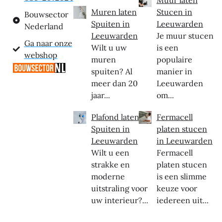
Muren laten
Stucen in
Bouwsector
Spuiten in
Leeuwarden
Nederland
Leeuwarden
Je muur stucen
Ga naar onze
Wilt u uw
is een
webshop
muren
populaire
spuiten? Al
manier in
meer dan 20
Leeuwarden
jaar...
om...
Plafond laten
Fermacell
Spuiten in
platen stucen
Leeuwarden
in Leeuwarden
Wilt u een
Fermacell
strakke en
platen stucen
moderne
is een slimme
uitstraling voor
keuze voor
uw interieur?...
iedereen uit...