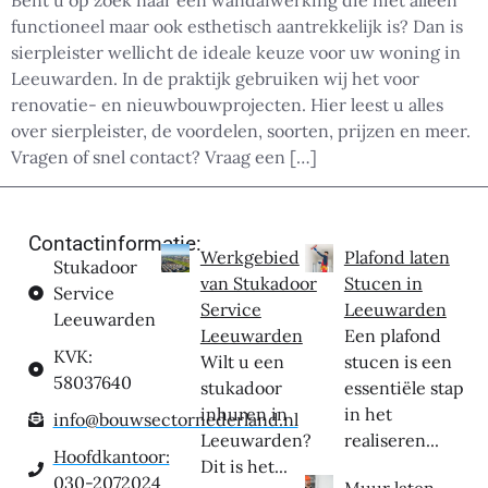
Bent u op zoek naar een wandafwerking die niet alleen
functioneel maar ook esthetisch aantrekkelijk is? Dan is
sierpleister wellicht de ideale keuze voor uw woning in
Leeuwarden. In de praktijk gebruiken wij het voor
renovatie- en nieuwbouwprojecten. Hier leest u alles
over sierpleister, de voordelen, soorten, prijzen en meer.
Vragen of snel contact? Vraag een […]
Contactinformatie:
Werkgebied
Plafond laten
Stukadoor
van Stukadoor
Stucen in
Service
Service
Leeuwarden
Leeuwarden
Leeuwarden
Een plafond
KVK:
Wilt u een
stucen is een
58037640
stukadoor
essentiële stap
inhuren in
in het
info@bouwsectornederland.nl
Leeuwarden?
realiseren...
Hoofdkantoor:
Dit is het...
030-2072024
Muur laten