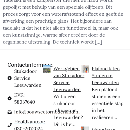
Tadelakt is een kalkpleister die met de hand wordt
gepolijst met behulp van een speciale olijfzeep. Dit
proces zorgt voor een waterafstotend effect en geeft de
afwerking een prachtige glans. Het bijzondere aan
tadelakt is dat het niet alleen functioneel is, maar ook
een kunstzinnige, warme sfeer creëert door de
organische uitstraling. De techniek wordt […]
Contactinformatie:
Werkgebied
Plafond laten
Stukadoor
van Stukadoor
Stucen in
Service
Service
Leeuwarden
Leeuwarden
Leeuwarden
Een plafond
KVK:
Wilt u een
stucen is een
58037640
stukadoor
essentiële stap
inhuren in
in het
info@bouwsectornederland.nl
Leeuwarden?
realiseren...
Hoofdkantoor:
Dit is het...
030-2072024
Muur laten