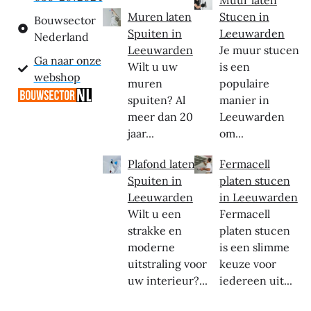
Muren laten
Stucen in
Bouwsector
Spuiten in
Leeuwarden
Nederland
Leeuwarden
Je muur stucen
Ga naar onze
Wilt u uw
is een
webshop
muren
populaire
spuiten? Al
manier in
meer dan 20
Leeuwarden
jaar...
om...
Plafond laten
Fermacell
Spuiten in
platen stucen
Leeuwarden
in Leeuwarden
Wilt u een
Fermacell
strakke en
platen stucen
moderne
is een slimme
uitstraling voor
keuze voor
uw interieur?...
iedereen uit...