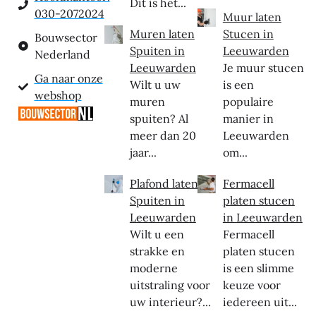
Dit is het...
030-2072024
Muur laten
Muren laten
Stucen in
Bouwsector
Spuiten in
Leeuwarden
Nederland
Leeuwarden
Je muur stucen
Ga naar onze
Wilt u uw
is een
webshop
muren
populaire
spuiten? Al
manier in
meer dan 20
Leeuwarden
jaar...
om...
Plafond laten
Fermacell
Spuiten in
platen stucen
Leeuwarden
in Leeuwarden
Wilt u een
Fermacell
strakke en
platen stucen
moderne
is een slimme
uitstraling voor
keuze voor
uw interieur?...
iedereen uit...