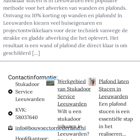
Sausklaar stucen is in Leeuwarden een populaire
methode voor het afwerken van wanden en plafonds.
Ontvang nu 10% korting op wanden en plafonds! In
Leeuwarden kiezen veel huiseigenaren en
projectontwikkelaars voor deze techniek vanwege de
strakke en gladde afwerking die het oplevert. Het
resultaat is een wand of plafond die direct klaar is om
geschilderd […]
Contactinformatie:
Werkgebied
Plafond laten
Stukadoor
van Stukadoor
Stucen in
Service
Service
Leeuwarden
Leeuwarden
Leeuwarden
Een plafond
KVK:
Wilt u een
stucen is een
58037640
stukadoor
essentiële stap
inhuren in
in het
info@bouwsectornederland.nl
Leeuwarden?
realiseren...
Hoofdkantoor: