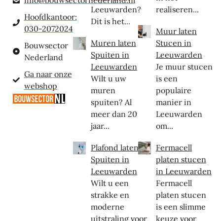
info@bouwsectornederland.nl
Leeuwarden?
realiseren...
Hoofdkantoor:
Dit is het...
030-2072024
Muur laten
Muren laten
Stucen in
Bouwsector
Spuiten in
Leeuwarden
Nederland
Leeuwarden
Je muur stucen
Ga naar onze
Wilt u uw
is een
webshop
muren
populaire
spuiten? Al
manier in
meer dan 20
Leeuwarden
jaar...
om...
Plafond laten
Fermacell
Spuiten in
platen stucen
Leeuwarden
in Leeuwarden
Wilt u een
Fermacell
strakke en
platen stucen
moderne
is een slimme
uitstraling voor
keuze voor