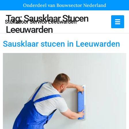
Onderdeel van Bouwsector Nederland
Tag:
Sausklaar Stucen
Stukadoor Service Leeuwarden
Leeuwarden
Sausklaar stucen in Leeuwarden