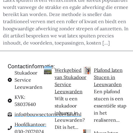
Latex spuiten is een verftechniek die steeds populairder
wordt vanwege de strakke en egale afwerking die ermee
bereikt kan worden. Deze methode is sneller dan
traditioneel verven met een roller of kwast en biedt een
hoogwaardige afwerking zonder strepen of aanzetten. In
dit artikel bespreken we wat latex spuiten precies
inhoudt, de voordelen, toepassingen, kosten […]
Contactinformatie:
Werkgebied
Plafond laten
Stukadoor
van Stukadoor
Stucen in
Service
Service
Leeuwarden
Leeuwarden
Leeuwarden
Een plafond
KVK:
Wilt u een
stucen is een
58037640
stukadoor
essentiële stap
inhuren in
in het
info@bouwsectornederland.nl
Leeuwarden?
realiseren...
Hoofdkantoor:
Dit is het...
030-2072024
Muur laten