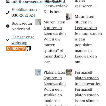
inhuren in
in het
info@bouwsectornederland.nl
Leeuwarden?
realiseren...
Hoofdkantoor:
Dit is het...
030-2072024
Muur laten
Muren laten
Stucen in
Bouwsector
Spuiten in
Leeuwarden
Nederland
Leeuwarden
Je muur stucen
Ga naar onze
Wilt u uw
is een
webshop
muren
populaire
spuiten? Al
manier in
meer dan 20
Leeuwarden
jaar...
om...
Plafond laten
Fermacell
Spuiten in
platen stucen
Leeuwarden
in Leeuwarden
Wilt u een
Fermacell
strakke en
platen stucen
moderne
is een slimme