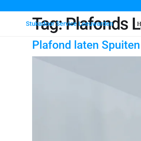
Tag:
Plafonds L
Stukadoor Service Leeuwarden
H
Plafond laten Spuite