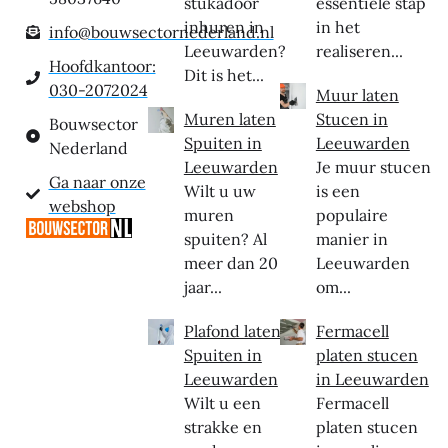
stukadoor
essentiële stap
inhuren in
in het
info@bouwsectornederland.nl
Leeuwarden?
realiseren...
Hoofdkantoor:
Dit is het...
030-2072024
Muur laten
Muren laten
Stucen in
Bouwsector
Spuiten in
Leeuwarden
Nederland
Leeuwarden
Je muur stucen
Ga naar onze
Wilt u uw
is een
webshop
muren
populaire
spuiten? Al
manier in
meer dan 20
Leeuwarden
jaar...
om...
Plafond laten
Fermacell
Spuiten in
platen stucen
Leeuwarden
in Leeuwarden
Wilt u een
Fermacell
strakke en
platen stucen