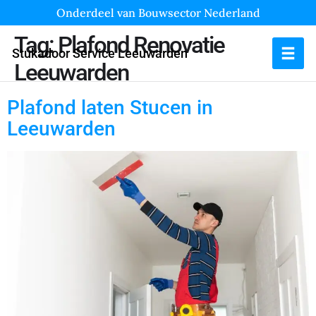
Onderdeel van Bouwsector Nederland
Tag:
Plafond Renovatie
Stukadoor Service Leeuwarden
Leeuwarden
Plafond laten Stucen in
Leeuwarden