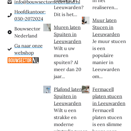
inhuren in
in het
info@bouwsectornederland.nl
Leeuwarden?
realiseren...
Hoofdkantoor:
Dit is het...
030-2072024
Muur laten
Muren laten
Stucen in
Bouwsector
Spuiten in
Leeuwarden
Nederland
Leeuwarden
Je muur stucen
Ga naar onze
Wilt u uw
is een
webshop
muren
populaire
spuiten? Al
manier in
meer dan 20
Leeuwarden
jaar...
om...
Plafond laten
Fermacell
Spuiten in
platen stucen
Leeuwarden
in Leeuwarden
Wilt u een
Fermacell
strakke en
platen stucen
moderne
is een slimme