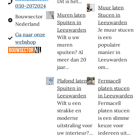
Dit is het...
030-2072024
Muur laten
Muren laten
Stucen in
Bouwsector
Spuiten in
Leeuwarden
Nederland
Leeuwarden
Je muur stucen
Ga naar onze
Wilt u uw
is een
webshop
muren
populaire
spuiten? Al
manier in
meer dan 20
Leeuwarden
jaar...
om...
Plafond laten
Fermacell
Spuiten in
platen stucen
Leeuwarden
in Leeuwarden
Wilt u een
Fermacell
strakke en
platen stucen
moderne
is een slimme
uitstraling voor
keuze voor
uw interieur?...
iedereen uit...