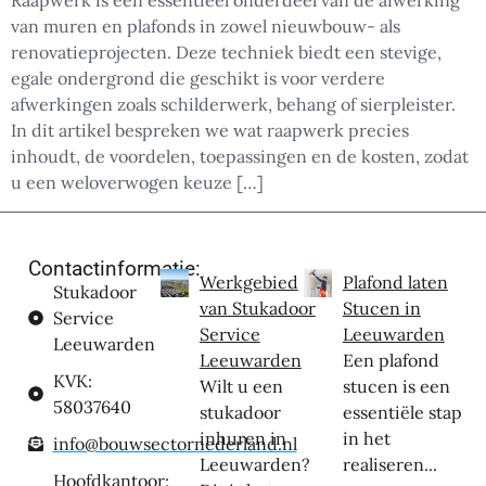
Raapwerk is een essentieel onderdeel van de afwerking
van muren en plafonds in zowel nieuwbouw- als
renovatieprojecten. Deze techniek biedt een stevige,
egale ondergrond die geschikt is voor verdere
afwerkingen zoals schilderwerk, behang of sierpleister.
In dit artikel bespreken we wat raapwerk precies
inhoudt, de voordelen, toepassingen en de kosten, zodat
u een weloverwogen keuze […]
Contactinformatie:
Werkgebied
Plafond laten
Stukadoor
van Stukadoor
Stucen in
Service
Service
Leeuwarden
Leeuwarden
Leeuwarden
Een plafond
KVK:
Wilt u een
stucen is een
58037640
stukadoor
essentiële stap
inhuren in
in het
info@bouwsectornederland.nl
Leeuwarden?
realiseren...
Hoofdkantoor: