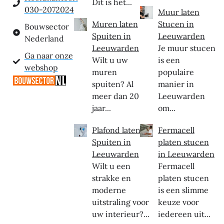
Dit is het...
030-2072024
Muur laten
Muren laten
Stucen in
Bouwsector
Spuiten in
Leeuwarden
Nederland
Leeuwarden
Je muur stucen
Ga naar onze
Wilt u uw
is een
webshop
muren
populaire
spuiten? Al
manier in
meer dan 20
Leeuwarden
jaar...
om...
Plafond laten
Fermacell
Spuiten in
platen stucen
Leeuwarden
in Leeuwarden
Wilt u een
Fermacell
strakke en
platen stucen
moderne
is een slimme
uitstraling voor
keuze voor
uw interieur?...
iedereen uit...