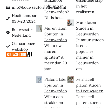
stukadoor
essentiële stap
inhuren in
in het
info@bouwsectornederland.nl
Leeuwarden?
realiseren...
Hoofdkantoor:
Dit is het...
030-2072024
Muur laten
Muren laten
Stucen in
Bouwsector
Spuiten in
Leeuwarden
Nederland
Leeuwarden
Je muur stucen
Ga naar onze
Wilt u uw
is een
webshop
muren
populaire
spuiten? Al
manier in
meer dan 20
Leeuwarden
jaar...
om...
Plafond laten
Fermacell
Spuiten in
platen stucen
Leeuwarden
in Leeuwarden
Wilt u een
Fermacell
strakke en
platen stucen