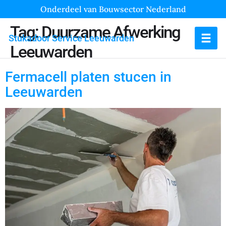
Onderdeel van Bouwsector Nederland
Tag:
Duurzame Afwerking
Stukadoor Service Leeuwarden
Leeuwarden
Fermacell platen stucen in
Leeuwarden