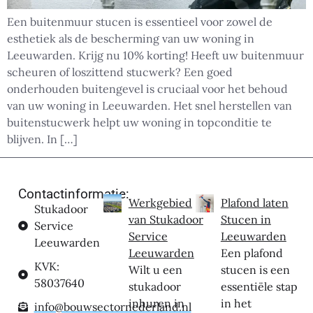
Een buitenmuur stucen is essentieel voor zowel de
esthetiek als de bescherming van uw woning in
Leeuwarden. Krijg nu 10% korting! Heeft uw buitenmuur
scheuren of loszittend stucwerk? Een goed
onderhouden buitengevel is cruciaal voor het behoud
van uw woning in Leeuwarden. Het snel herstellen van
buitenstucwerk helpt uw woning in topconditie te
blijven. In […]
Contactinformatie:
Werkgebied
Plafond laten
Stukadoor
van Stukadoor
Stucen in
Service
Service
Leeuwarden
Leeuwarden
Leeuwarden
Een plafond
KVK:
Wilt u een
stucen is een
58037640
stukadoor
essentiële stap
inhuren in
in het
info@bouwsectornederland.nl