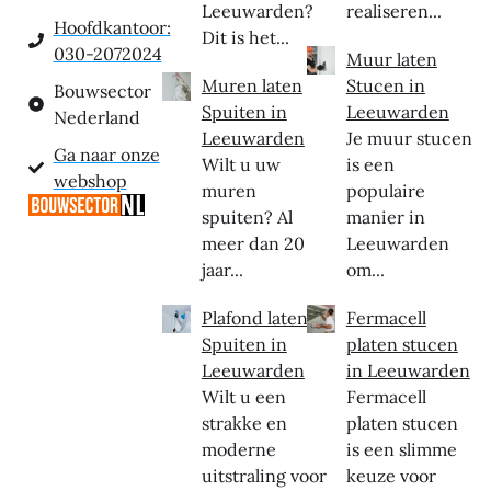
Leeuwarden?
realiseren...
Hoofdkantoor:
Dit is het...
030-2072024
Muur laten
Muren laten
Stucen in
Bouwsector
Spuiten in
Leeuwarden
Nederland
Leeuwarden
Je muur stucen
Ga naar onze
Wilt u uw
is een
webshop
muren
populaire
spuiten? Al
manier in
meer dan 20
Leeuwarden
jaar...
om...
Plafond laten
Fermacell
Spuiten in
platen stucen
Leeuwarden
in Leeuwarden
Wilt u een
Fermacell
strakke en
platen stucen
moderne
is een slimme
uitstraling voor
keuze voor