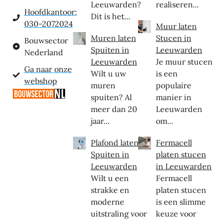
Leeuwarden?
realiseren...
Hoofdkantoor:
Dit is het...
030-2072024
Muur laten
Muren laten
Stucen in
Bouwsector
Spuiten in
Leeuwarden
Nederland
Leeuwarden
Je muur stucen
Ga naar onze
Wilt u uw
is een
webshop
muren
populaire
spuiten? Al
manier in
meer dan 20
Leeuwarden
jaar...
om...
Plafond laten
Fermacell
Spuiten in
platen stucen
Leeuwarden
in Leeuwarden
Wilt u een
Fermacell
strakke en
platen stucen
moderne
is een slimme
uitstraling voor
keuze voor