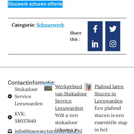
Stucwerk schuren offerte
Categorie:
Schuurwerk
Share
this :
Contactinformatie:
Werkgebied
Plafond laten
Stukadoor
van Stukadoor
Stucen in
Service
Service
Leeuwarden
Leeuwarden
Leeuwarden
Een plafond
KVK:
Wilt u een
stucen is een
58037640
stukadoor
essentiële stap
inhuren in
in het
info@bouwsectornederland.nl